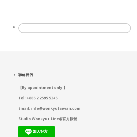
聯絡我們
【By appointment only 】
Tel: +886 2 2595 5345
Email:
info@wonkyutaiwan.com
Studio Wonkyu+ Line@官方帳號