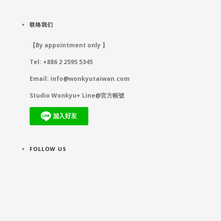
联络我们
【By appointment only 】
Tel: +886 2 2595 5345
Email:
info@wonkyutaiwan.com
Studio Wonkyu+ Line@官方帳號
FOLLOW US