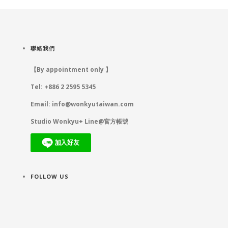
聯絡我們
【By appointment only 】
Tel: +886 2 2595 5345
Email:
info@wonkyutaiwan.com
Studio Wonkyu+ Line@官方帳號
FOLLOW US