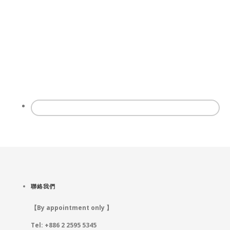
聯絡我們
【By appointment only 】
Tel: +886 2 2595 5345