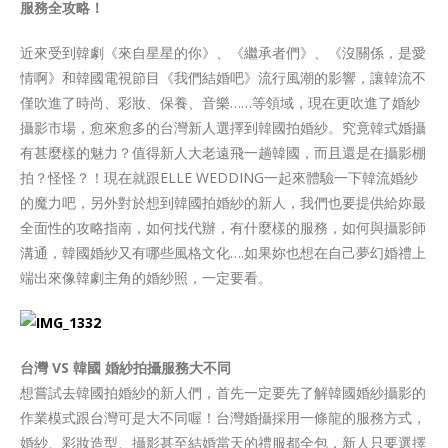
服務全攻略！
近來受到韓劇《來自星星的你》、《繼承者們》、《沒關係，是愛
情啊》和韓國電視節目《我們結婚吧》流行風潮的影響，讓韓流不
僅吹進了時尚、彩妝、保養、音樂……等領域，現在更吹進了婚紗
攝影市場，愈來愈多的台灣新人選擇到韓國拍婚紗。究竟韓式婚攝
有甚麼樣的魅力？值得新人大老遠飛一趟韓國，而且還是在攝影棚
拍？怪怪？！現在就跟ELLE WEDDING一起來體驗一下韓流婚紗
的魔力吧，另外對於想到韓國拍婚紗的新人，我們也要提供給妳最
全面性的攻略指南，如何找代辦，有什麼樣的服務，如何與攝影師
溝通，韓國婚紗又有哪些風格文化….如果妳也想在自己夢幻婚禮上
端出來像韓劇主角的婚紗照，一定要看。
台灣 VS 韓國 婚紗拍攝服務大不同
想嘗試去韓國拍婚紗的新人們，首先一定要先了解韓國婚紗攝影的
作業模式跟台灣可是大不同喔！台灣婚攝採用一條龍的服務方式，
婚紗、彩妝造型、攝影甚至結婚當天的禮服都全包，新人只要選擇