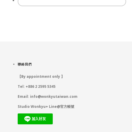
聯絡我們
【By appointment only 】
Tel: +886 2 2595 5345
Email:
info@wonkyutaiwan.com
Studio Wonkyu+ Line@官方帳號