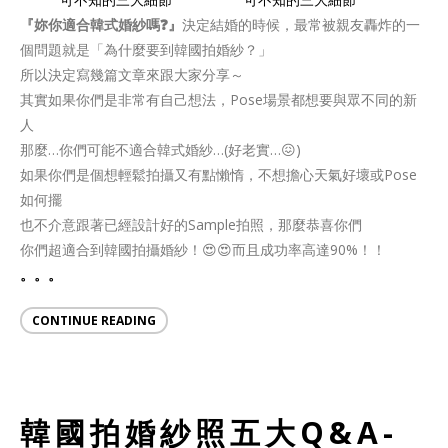
『妳你適合韓式婚紗嗎❓』
決定結婚的時候，最常被親友轟炸的一
個問題就是「為什麼要到韓國拍婚紗？」
所以決定寫幾篇文章來跟大家分享～
其實如果你們是非常有自己想法，Pose場景都想要與眾不同的新
人
那麼…你們可能不適合韓式婚紗…(好老實…😖)
如果你們是個想輕鬆拍攝又有點懶惰，不想擔心天氣好壞或Pose
如何擺
也不介意跟著已經設計好的Sample拍照，那麼恭喜你們
你們超適合到韓國拍攝婚紗！😍😍而且成功率高達90%！！
。。。
CONTINUE READING
韓國拍婚紗照五大Q&A-