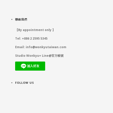
聯絡我們
【By appointment only 】
Tel: +886 2 2595 5345
Email:
info@wonkyutaiwan.com
Studio Wonkyu+ Line@官方帳號
FOLLOW US